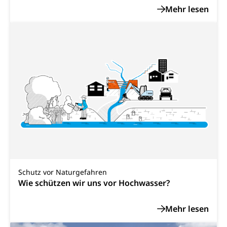
Fachstelle Sucht Region Luzern
Gesundheitsversorgung
Opferhilfe
Drogen (Polizei)
Gesundheitsversorgung, Spital, Pflegeinitiative,
Arbeitslosenversicherung (WAS Luzern)
Ambulant vor stationär, AVOS, Patientendossier
Sucht
Invalidenversicherung (WAS Luzern)
Gesundheitsversorgung
AHV / IV
Soziale Sicherheit
Altersrente, Invalidenrente, Witwenrente,
Sozialversicherung, Vorsorgeeinrichtung,
Pensionskasse, erste Säule, zweite Säule, dritte
Säule, Hilflosenentschädigung,
Ergänzungsleistungen, Altersvorsorge,
Todesfallversicherung
Hilfslosenentschädigung (WAS Luzern)
Behinderung
AHV-Hinterlassenenrente (WAS Luzern)
Körperbehinderung, körperliche Behinderung,
geistige Behinderung, psychische Behinderung,
Schutz vor Naturgefahren
AHV-Beiträge (WAS Luzern)
Erwerbsunfähigkeit, Behinderte
Wie schützen wir uns vor Hochwasser?
Informationsstelle AHV/IV
Inklusion im Sport
Ergänzungsleistungen (EL) (WAS Luzern)
Menschen mit Behinderungen
Kultur und Medien
AHV-Altersrente (WAS Luzern)