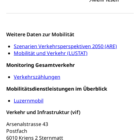
Militär, Militärdienst, Militärdienstpflicht,
Wehrpflicht, Berufssoldat, Militärdienstverweigerer,
Dienstverweigerer, Militärdienstverweigerung,
Wehrpflichtersatz, Wehrpflichtersatzabgabe
Weitere Daten zur Mobilität
Militär
Bevölkerungsschutz
Erklärv
Szenarien Verkehrsperspektiven 2050 (ARE)
Mobili
Schweizer Armee
Katastrophenschutz, Katastrophenhilfe, Polizei,
Mobilität und Verkehr (LUSTAT)
Feuerwehr, Gesundheitswesen, technische Betriebe,
Erwerbsausfallentschädigung (WAS Luzern)
Alarmierung, Sirenentest
Monitoring Gesamtverkehr
Kantonaler Führungsstab
Polizei
Verkehrszählungen
Ordnungskräfte, Sicherheit, öffentliche Ordnung
Mobilitätsdienstleistungen im Überblick
Polizei
Versorgung
Luzernmobil
Vorratshaltung, Vorrat
Verkehr und Infrastruktur (vif)
Wasserversorgung
Waffen
Arsenalstrasse 43
Postfach
Waffenerwerbsschein, Waffenschein, Waffenbüro,
6010 Kriens 2 Sternmatt