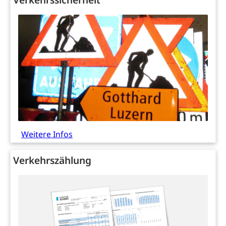
Jagdausweis, Fischereiausweis
Einbürgerung
Strafregisterauszug bestellen
Nationalität, Staatsangehörigkeit,
Staatsbürgerschaft, Bürgerrecht, Erwerb des
Waffen, Sprengstoffe und Pyrotechnik
Bürgerrechts, Verlust des Bürgerrechts,
Einbürgerungsverfahren
Reisepass, Identitätskarte
Einbürgerungen
Geburt
Strassenverkehrsamt (Führerausweis,
Fahrzeugausweis)
Geburtsurkunde, Geburtsschein, Geburtsanzeige
Namensänderungen
Familienzulagen (WAS Luzern)
Kinder und Jugendliche
Schwangerschaft / Geburt (gruezi.lu.ch)
Mündigkeit, Kindesschutz, Jugendschutz
Weitere Infos
Kinder- und Jugendförderung
Pflege / Pflegeheim
Verkehrszählung
Psychische Gesundheit
Hauspflege, spitalexterne Pflege, Spitex
IV für Kinder und Jugendliche (WAS Luzern)
Betreuende Angehörige
Religion
Pflegeheimliste und freie Pflegeplätze
Kirche, Gottesdienst, Seelsorge,
Religionsgemeinschaft
Betreuung von Angehörigen (WAS Luzern)