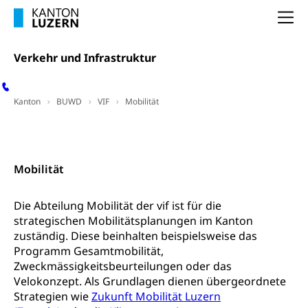
Soziales und Gesellschaft (Dienststelle)
Fachstelle Sucht Region Luzern
Na
Gesundheitsversorgung
Opferhilfe
Drogen (Polizei)
Gesundheitsversorgung, Spital, Pflegeinitiative,
Arbeitslosenversicherung (WAS Luzern)
Verkehr und Infrastruktur
Ambulant vor stationär, AVOS, Patientendossier
Sucht
Invalidenversicherung (WAS Luzern)
Gesundheitsversorgung
AHV / IV
Soziale Sicherheit
Kanton
BUWD
VIF
Mobilität
Altersrente, Invalidenrente, Witwenrente,
Sozialversicherung, Vorsorgeeinrichtung,
Mobilitätsdaten
Kontakt
Pensionskasse, erste Säule, zweite Säule, dritte
Säule, Hilflosenentschädigung,
Ergänzungsleistungen, Altersvorsorge,
Mobilität
Todesfallversicherung
Die Abteilung Mobilität der vif ist für die
Hilfslosenentschädigung (WAS Luzern)
Behinderung
strategischen Mobilitätsplanungen im Kanton
AHV-Hinterlassenenrente (WAS Luzern)
Körperbehinderung, körperliche Behinderung,
zuständig. Diese beinhalten beispielsweise das
geistige Behinderung, psychische Behinderung,
Programm Gesamtmobilität,
AHV-Beiträge (WAS Luzern)
Erwerbsunfähigkeit, Behinderte
Zweckmässigkeitsbeurteilungen oder das
Informationsstelle AHV/IV
Velokonzept. Als Grundlagen dienen übergeordnete
Inklusion im Sport
Strategien wie
Zukunft Mobilität Luzern
Ergänzungsleistungen (EL) (WAS Luzern)