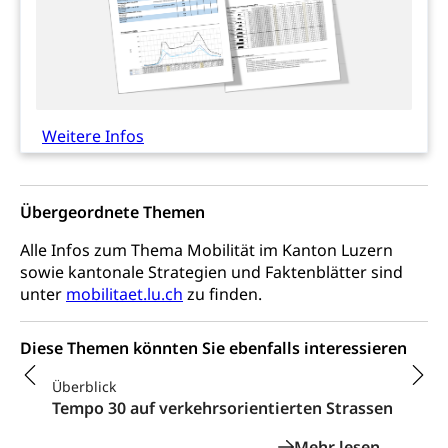
Religionsvielfalt Im Kanton Luzern (unilu)
Sport
Religion (gruezi.lu.ch)
Freizeitaktivitäten, Schulsport, Spitzensport,
Breitensport, Jugend und Sport, Sportanlagen
Olympiateam Kanton Luzern
Tiere
Weitere Infos
Offene Sporthallen
Haustiere, Heimtiere, Wildtiere, Veterinärmedizin,
Tiermedizin, Tierarzt, Tierschutz, Jagd, Fischerei,
Gesundheitsförderung
Viehzucht
Übergeordnete Themen
Jugend+Sport
Tierschutz
Todesfall
Alle Infos zum Thema Mobilität im Kanton Luzern
Freiwilliger Schulsport
Hobbytierhaltung und Bienen
Bestattung, Beerdigung, Testament, Erbrecht,
sowie kantonale Strategien und Faktenblätter sind
Erbschaft, Todesschein, Todesanzeige,
Sportförderung
unter
mobilitaet.lu.ch
zu finden.
Veterinärdienst
Zivilstandsamt, Erben, Erbenliste
Wildtiere
Diese Themen könnten Sie ebenfalls interessieren
Ärztliche Todesbescheinigung
Halten von Wildtieren
Überblick
Sicherheit
Haltung Heimtiere
Tempo 30 auf verkehrsorientierten Strassen
Hunde
Armee