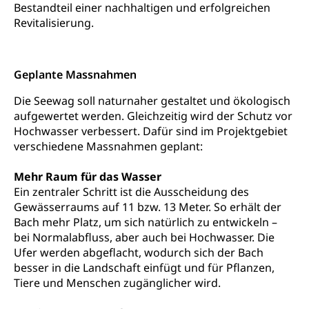
Bestandteil einer nachhaltigen und erfolgreichen
Strafregisterauszug bestellen (EJPD)
Vormund, Amtsvormund, Mündel,
Revitalisierung.
Vormundschaftsbehörde, Kindesschutz,
Jugendschutz
Kindes- und Erwachsenenschutz KESB
Geplante Massnahmen
Kindes- und Erwachsenenschutzbehörden im
Umwelt und Bauen
Die Seewag soll naturnaher gestaltet und ökologisch
Kanton Luzern
aufgewertet werden. Gleichzeitig wird der Schutz vor
Abfall
Hochwasser verbessert. Dafür sind im Projektgebiet
verschiedene Massnahmen geplant:
Abfallentsorgung, Kehrichtabfuhr, Müllabfuhr
Mehr Raum für das Wasser
Abfall und Entsorgung
Boden, Natur und Landschaft
Ein zentraler Schritt ist die Ausscheidung des
Gemeindeverbände für Abfallentsorgung
Bodenschutz, Landschaftsschutz, Gewässerschutz,
Gewässerraums auf 11 bzw. 13 Meter. So erhält der
Naturschutz, Umweltschutz
Bach mehr Platz, um sich natürlich zu entwickeln –
bei Normalabfluss, aber auch bei Hochwasser. Die
Natur (Dienststelle Landwirtschaft und
Chemie und Gifte
Ufer werden abgeflacht, wodurch sich der Bach
Wald)
besser in die Landschaft einfügt und für Pflanzen,
Giftabfälle, Giftmüll, Schadstoffe, Giftstoffe, Störfall
Tiere und Menschen zugänglicher wird.
Natur- und Lanschaftsschutz (GEO-Portal
Sonderabfälle und Gifte (Umweltberatung
rawi)
Eigentum