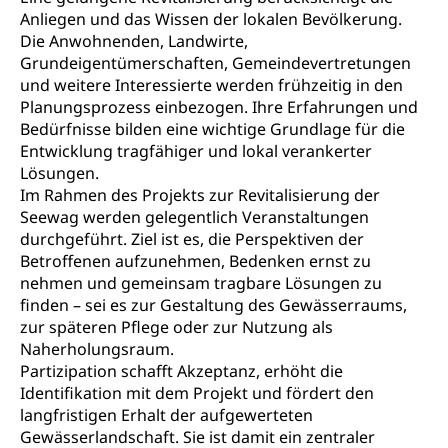
Handänderungssteuer, Grundsteuer, Kirchensteuer,
Anliegen und das Wissen der lokalen Bevölkerung.
Gewerbesteuer, Vergnügungssteuer,
Reklameplakatsteuer, Verkehrssteuer,
Die Anwohnenden, Landwirte,
Erbschaftssteuer, Schenkungssteuer, Gewinn- und
Grundeigentümerschaften, Gemeindevertretungen
Kapitalsteuer
und weitere Interessierte werden frühzeitig in den
Planungsprozess einbezogen. Ihre Erfahrungen und
Steuern (Dienststelle)
Ombudsstellen
Bedürfnisse bilden eine wichtige Grundlage für die
Entwicklung tragfähiger und lokal verankerter
Vermittler, Vermittlungsstelle, Schlichtungsstelle,
Lösungen.
Vermittlung, Schlichtung, Mediation
Im Rahmen des Projekts zur Revitalisierung der
Umgang mit Beschwerden (Volksschulen)
Seewag werden gelegentlich Veranstaltungen
Rassismus
durchgeführt. Ziel ist es, die Perspektiven der
Beschwerde Strassenverkehrsamt
Diskriminierung, Fremdenfeindlichkeit,
Betroffenen aufzunehmen, Bedenken ernst zu
Gleichberechtigung
nehmen und gemeinsam tragbare Lösungen zu
Beschwerdestelle Spitäler
finden – sei es zur Gestaltung des Gewässerraums,
Anlaufstelle Schutz vor Diskriminierung
Strafregister und Strafverfahren
Schlichtungsstelle SEG
zur späteren Pflege oder zur Nutzung als
(fabia)
Strafrecht, Strafrechtspflege, Gerichtsverfahren,
Naherholungsraum.
Strafregistereintrag, Strafregisterauszug,
Schutz vor Diskriminierung
Partizipation schafft Akzeptanz, erhöht die
Kriminalität
Identifikation mit dem Projekt und fördert den
langfristigen Erhalt der aufgewerteten
Strafverfahren Staatsanwaltschaft
Vormundschaft
Gewässerlandschaft. Sie ist damit ein zentraler