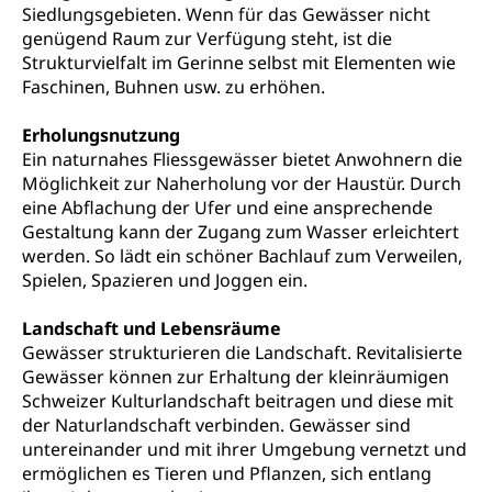
Polizei
Versorgung
Siedlungsgebieten. Wenn für das Gewässer nicht
genügend Raum zur Verfügung steht, ist die
Vorratshaltung, Vorrat
Strukturvielfalt im Gerinne selbst mit Elementen wie
Faschinen, Buhnen usw. zu erhöhen.
Wasserversorgung
Waffen
Waffenerwerbsschein, Waffenschein, Waffenbüro,
Erholungsnutzung
Waffentragen, Selbstverteidigung
Ein naturnahes Fliessgewässer bietet Anwohnern die
Möglichkeit zur Naherholung vor der Haustür. Durch
Waffen, Sprengstoffe und Pyrotechnik
Zivildienst
eine Abflachung der Ufer und eine ansprechende
Gestaltung kann der Zugang zum Wasser erleichtert
Militärdienst
werden. So lädt ein schöner Bachlauf zum Verweilen,
Bundesamt für Zivildienst ZIVI
Spielen, Spazieren und Joggen ein.
Zivilschutz
Erwerbsausfallentschädigung (WAS Luzern)
Schutzdienstpflicht, Schutzraum,
Landschaft und Lebensräume
Schutzraumbaupflicht
Gewässer strukturieren die Landschaft. Revitalisierte
Gewässer können zur Erhaltung der kleinräumigen
Zivilschutz
Schweizer Kulturlandschaft beitragen und diese mit
der Naturlandschaft verbinden. Gewässer sind
Staat und Recht
untereinander und mit ihrer Umgebung vernetzt und
ermöglichen es Tieren und Pflanzen, sich entlang
Gleichstellung von Frau und Mann