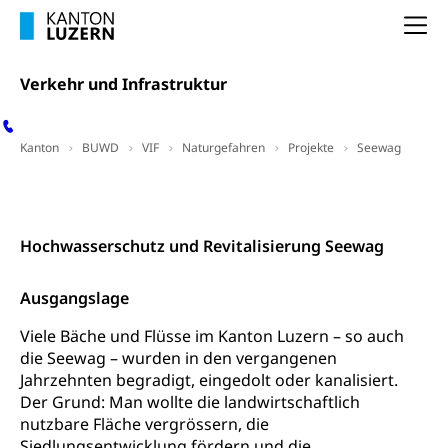
Niederlassungsbewilligung, Aufenthalt,
Niederlassung, Wohnsitz
Na
Amt für Migration
Ausweise und Bescheinigungen
Verkehr und Infrastruktur
Reisepass, Identitätskarte, Visum, Geburtsurkunde
Jagdausweis, Fischereiausweis
Einbürgerung
Kanton
BUWD
VIF
Naturgefahren
Projekte
Seewag
Strafregisterauszug bestellen
Nationalität, Staatsangehörigkeit,
Massnahmenprogramm
Kontakt
Staatsbürgerschaft, Bürgerrecht, Erwerb des
Waffen, Sprengstoffe und Pyrotechnik
Bürgerrechts, Verlust des Bürgerrechts,
Einbürgerungsverfahren
Reisepass, Identitätskarte
Hochwasserschutz und Revitalisierung Seewag
Einbürgerungen
Geburt
Strassenverkehrsamt (Führerausweis,
Ausgangslage
Fahrzeugausweis)
Geburtsurkunde, Geburtsschein, Geburtsanzeige
Namensänderungen
Viele Bäche und Flüsse im Kanton Luzern – so auch
Familienzulagen (WAS Luzern)
Kinder und Jugendliche
die Seewag – wurden in den vergangenen
Jahrzehnten begradigt, eingedolt oder kanalisiert.
Schwangerschaft / Geburt (gruezi.lu.ch)
Mündigkeit, Kindesschutz, Jugendschutz
Der Grund: Man wollte die landwirtschaftlich
nutzbare Fläche vergrössern, die
Kinder- und Jugendförderung
Pflege / Pflegeheim
Siedlungsentwicklung fördern und die