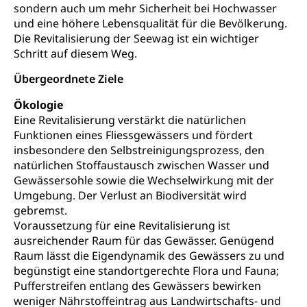
sondern auch um mehr Sicherheit bei Hochwasser
Wildtiere
und eine höhere Lebensqualität für die Bevölkerung.
Ärztliche Todesbescheinigung
Halten von Wildtieren
Die Revitalisierung der Seewag ist ein wichtiger
Sicherheit
Schritt auf diesem Weg.
Haltung Heimtiere
Übergeordnete Ziele
Hunde
Armee
Ökologie
Militär, Militärdienst, Militärdienstpflicht,
Eine Revitalisierung verstärkt die natürlichen
Wehrpflicht, Berufssoldat, Militärdienstverweigerer,
Funktionen eines Fliessgewässers und fördert
Dienstverweigerer, Militärdienstverweigerung,
Wehrpflichtersatz, Wehrpflichtersatzabgabe
insbesondere den Selbstreinigungsprozess, den
natürlichen Stoffaustausch zwischen Wasser und
Militär
Bevölkerungsschutz
Gewässersohle sowie die Wechselwirkung mit der
Umgebung. Der Verlust an Biodiversität wird
Schweizer Armee
Katastrophenschutz, Katastrophenhilfe, Polizei,
gebremst.
Feuerwehr, Gesundheitswesen, technische Betriebe,
Erwerbsausfallentschädigung (WAS Luzern)
Voraussetzung für eine Revitalisierung ist
Alarmierung, Sirenentest
ausreichender Raum für das Gewässer. Genügend
Raum lässt die Eigendynamik des Gewässers zu und
Kantonaler Führungsstab
Polizei
begünstigt eine standortgerechte Flora und Fauna;
Ordnungskräfte, Sicherheit, öffentliche Ordnung
Pufferstreifen entlang des Gewässers bewirken
weniger Nährstoffeintrag aus Landwirtschafts- und