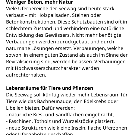
Weniger Beton, mehr Natur
Luzern)
Boden
Liegenschaft, Immobilie, Grundstück
Viele Uferbereiche der Seewag sind heute stark
verbaut – mit Holzpalisaden, Steinen oder
ÖREB-Kataster
Energie
Betonkonstruktionen. Diese Schutzbauten sind oft in
schlechtem Zustand und verhindern eine natürliche
Grundeigentümerabfrage
Strom, Energieversorgung, Stromversorgung,
Entwicklung des Gewässers. Nicht mehr benötigte
Energieverbrauch, Stromverbrauch, Energiequelle,
Windenergie, Wasserkraft, Sonnenenergie, fossile
Verbauungen werden zurückgebaut und durch
Energie, erneuerbare Energie, Biomasse
naturnahe Lösungen ersetzt. Verbauungen, welche
sowohl in einem guten Zustand als auch im Sinne der
Energiefachstellenkonferenz Zentralschweiz
Grundbuch
Revitalisierung sind, werden belassen. Verbauungen
mit Hochwasserschutzcharakter werden
Grundbucheintrag, Grundbuchamt,
aufrechterhalten.
Grundeigentum, Grundstück
Lebensräume für Tiere und Pflanzen
Grundbuch
Luft und Klima
Die Seewag soll künftig wieder mehr Lebensraum für
Grundbuchplan mit Eigentümerabfrage
Luftreinhaltung, Luftverschmutzung, Klimaschutz,
Tiere wie das Bachneunauge, den Edelkrebs oder
Klimaveränderung, Treibhauseffekt
(Geoportal)
Libellen bieten. Dafür werden:
- natürliche Kies- und Sandflächen eingebracht,
Atmosphäre, Luft, Klima (Geoportal)
Raumplanung
- Faschinen, Totholz und Wurzelstöcke platziert,
Klima
- neue Strukturen wie kleine Inseln, flache Uferzonen
Raumplan, Nutzungsplan
oder Ufergehölze geschaffen.