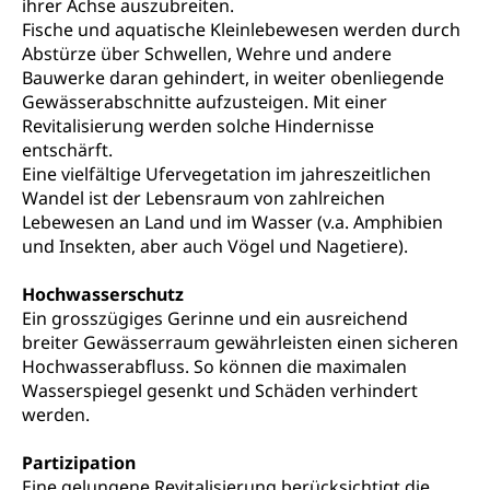
ihrer Achse auszubreiten.
Fische und aquatische Kleinlebewesen werden durch
Diskriminierung, Gleichstellungsbüro, Mobbing
Abstürze über Schwellen, Wehre und andere
Gleichstellung aller Geschlechter und
Bauwerke daran gehindert, in weiter obenliegende
Zivilverfahren
Lebensformen
Gewässerabschnitte aufzusteigen. Mit einer
Zivilrecht, Zivilrechtspflege, Gerichtsverfahren
Revitalisierung werden solche Hindernisse
Gleichstellung Menschen mit
entschärft.
Bezirksgerichte: Aufgaben und Verfahren
Behinderungen
Betreibung und Konkurs
Eine vielfältige Ufervegetation im jahreszeitlichen
Kosten im Zivilprozess
Wandel ist der Lebensraum von zahlreichen
Schlichtungsbehörde Gleichstellung
Bankrott, Schulden, Zahlungsunfähigkeit, Pfändung
Lebewesen an Land und im Wasser (v.a. Amphibien
Schulden (gruezi.lu.ch)
und Insekten, aber auch Vögel und Nagetiere).
Demokratie
Betreibungsämter
Regierungsform, Stimm- und Wahlrecht,
Hochwasserschutz
Stimmrecht, Abstimmungen, Wahlen, politische
Ein grosszügiges Gerinne und ein ausreichend
Betreibungsverfahren
Parteien, Grundfreiheiten, Pluralismus
breiter Gewässerraum gewährleisten einen sicheren
Konkursämter
Hochwasserabfluss. So können die maximalen
Volksrechte
Kantonale Steuern
Wasserspiegel gesenkt und Schäden verhindert
Finanzausgleich, Einkommenssteuer, Kopfsteuer,
werden.
Personalsteuer, Haushaltssteuer, Vermögenssteuer,
Verrechnungssteuer, Quellensteuer,
Partizipation
Grundstückgewinnsteuer, Liegenschaftssteuer,
Eine gelungene Revitalisierung berücksichtigt die