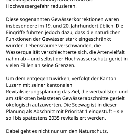
Psychische Gesundheit
Hauspflege, spitalexterne Pflege, Spitex
Hochwassergefahr reduzieren.
IV für Kinder und Jugendliche (WAS Luzern)
Betreuende Angehörige
Religion
Diese sogenannten Gewässerkorrektionen waren
insbesondere im 19. und 20. Jahrhundert üblich. Die
Pflegeheimliste und freie Pflegeplätze
Kirche, Gottesdienst, Seelsorge,
Eingriffe führten jedoch dazu, dass die natürlichen
Religionsgemeinschaft
Betreuung von Angehörigen (WAS Luzern)
Funktionen der Gewässer stark eingeschränkt
wurden. Lebensräume verschwanden, die
Religionsvielfalt Im Kanton Luzern (unilu)
Sport
Wasserqualität verschlechterte sich, die Artenvielfalt
Religion (gruezi.lu.ch)
Freizeitaktivitäten, Schulsport, Spitzensport,
nahm ab – und selbst der Hochwasserschutz geriet in
Breitensport, Jugend und Sport, Sportanlagen
vielen Fällen an seine Grenzen.
Olympiateam Kanton Luzern
Tiere
Um dem entgegenzuwirken, verfolgt der Kanton
Luzern mit seiner kantonalen
Offene Sporthallen
Haustiere, Heimtiere, Wildtiere, Veterinärmedizin,
Revitalisierungsplanung das Ziel, die wertvollsten und
Tiermedizin, Tierarzt, Tierschutz, Jagd, Fischerei,
Gesundheitsförderung
Viehzucht
am stärksten belasteten Gewässerabschnitte gezielt
ökologisch aufzuwerten. Die Seewag ist in dieser
Jugend+Sport
Tierschutz
Todesfall
Planung als Abschnitt mit Priorität 1 eingestuft – sie
Freiwilliger Schulsport
soll bis spätestens 2035 revitalisiert werden.
Hobbytierhaltung und Bienen
Bestattung, Beerdigung, Testament, Erbrecht,
Erbschaft, Todesschein, Todesanzeige,
Sportförderung
Veterinärdienst
Dabei geht es nicht nur um den Naturschutz,
Zivilstandsamt, Erben, Erbenliste