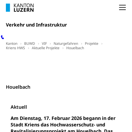
Zivilstand
Kantonsstrassen
Geburt, Heirat, Ehe, Partnerschaft, Tod,
Na
Zivilstandsamt, Zivilstandsregiste
Verkehr und Infrastruktur
Zivilstandswesen
Adoption
Adoptivkind, Adoptiveltern, Adoptionsvermittlung,
Kanton
Adoptionsverfahren, elterliche Gewalt, elterliche
BUWD
VIF
Naturgefahren
Projekte
Kriens HWS
Aktuelle Projekte
Houelbach
Sorge
Adoption
Zeitplan
Massnahmen
Medien
Aufenthaltsbewilligungen
Massnahmenprogramm
Kontakt
Niederlassungsbewilligung, Aufenthalt,
Niederlassung, Wohnsitz
Houelbach
Amt für Migration
Ausweise und Bescheinigungen
Reisepass, Identitätskarte, Visum, Geburtsurkunde
Aktuell
Jagdausweis, Fischereiausweis
Einbürgerung
Am Dienstag, 17. Februar 2026 begann in der
Strafregisterauszug bestellen
Nationalität, Staatsangehörigkeit,
Stadt Kriens das Hochwasserschutz- und
Staatsbürgerschaft, Bürgerrecht, Erwerb des
Revitalisierungsprojekt am Houelbach. Das