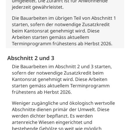
umgeleitet. Die Zufahrt ist für Anwohnende
Abfallentsorgung, Kehrichtabfuhr, Müllabfuhr
jederzeit gewährleistet.
Abfall und Entsorgung
Boden, Natur und Landschaft
Die Bauarbeiten im übrigen Teil von Abschnitt 1
starten, sofern der notwendige Zusatzkredit
Gemeindeverbände für Abfallentsorgung
Bodenschutz, Landschaftsschutz, Gewässerschutz,
beim Kantonsrat genehmigt wird. Diese
Naturschutz, Umweltschutz
Arbeiten starten gemäss aktuellem
Natur (Dienststelle Landwirtschaft und
Terminprogramm frühestens ab Herbst 2026.
Chemie und Gifte
Wald)
Giftabfälle, Giftmüll, Schadstoffe, Giftstoffe, Störfall
Abschnitt 2 und 3
Natur- und Lanschaftsschutz (GEO-Portal
Sonderabfälle und Gifte (Umweltberatung
rawi)
Eigentum
Die Bauarbeiten im Abschnitt 2 und 3 starten,
Luzern)
sofern der notwendige Zusatzkredit beim
Boden
Liegenschaft, Immobilie, Grundstück
Kantonsrat genehmigt wird. Diese Arbeiten
starten gemäss aktuellem Terminprogramm
ÖREB-Kataster
Energie
frühestens ab Herbst 2026.
Grundeigentümerabfrage
Strom, Energieversorgung, Stromversorgung,
Weniger zugängliche und ökologisch wertvolle
Energieverbrauch, Stromverbrauch, Energiequelle,
Windenergie, Wasserkraft, Sonnenenergie, fossile
Abschnitte dienen primär der Umwelt. Diese
Energie, erneuerbare Energie, Biomasse
werden dichter bepflanzt. Es werden
artenreiche Wiesen eingerichtet und
Energiefachstellenkonferenz Zentralschweiz
Grundbuch
bestehende Gehölze so weit wie möglich