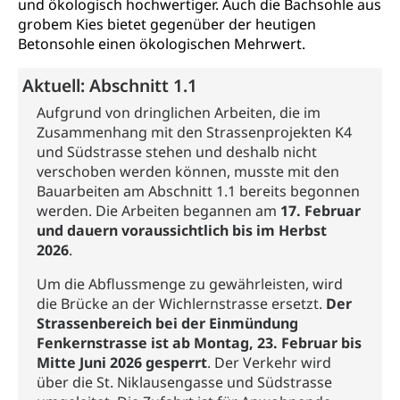
und ökologisch hochwertiger. Auch die Bachsohle aus
Umgang mit Beschwerden (Volksschulen)
Rassismus
grobem Kies bietet gegenüber der heutigen
Beschwerde Strassenverkehrsamt
Diskriminierung, Fremdenfeindlichkeit,
Betonsohle einen ökologischen Mehrwert.
Gleichberechtigung
Beschwerdestelle Spitäler
Aktuell: Abschnitt 1.1
Anlaufstelle Schutz vor Diskriminierung
Strafregister und Strafverfahren
Schlichtungsstelle SEG
(fabia)
Aufgrund von dringlichen Arbeiten, die im
Strafrecht, Strafrechtspflege, Gerichtsverfahren,
Zusammenhang mit den Strassenprojekten K4
Strafregistereintrag, Strafregisterauszug,
Schutz vor Diskriminierung
und Südstrasse stehen und deshalb nicht
Kriminalität
verschoben werden können, musste mit den
Bauarbeiten am Abschnitt 1.1 bereits begonnen
Strafverfahren Staatsanwaltschaft
Vormundschaft
werden. Die Arbeiten begannen am
17. Februar
Strafregisterauszug bestellen (EJPD)
Vormund, Amtsvormund, Mündel,
und dauern voraussichtlich bis im Herbst
Vormundschaftsbehörde, Kindesschutz,
2026
.
Jugendschutz
Um die Abflussmenge zu gewährleisten, wird
Kindes- und Erwachsenenschutz KESB
die Brücke an der Wichlernstrasse ersetzt.
Der
Strassenbereich bei der Einmündung
Kindes- und Erwachsenenschutzbehörden im
Umwelt und Bauen
Fenkernstrasse ist ab
Montag, 23. Februar bis
Kanton Luzern
Mitte Juni 2026 gesperrt
. Der Verkehr wird
Abfall
über die St. Niklausengasse und Südstrasse