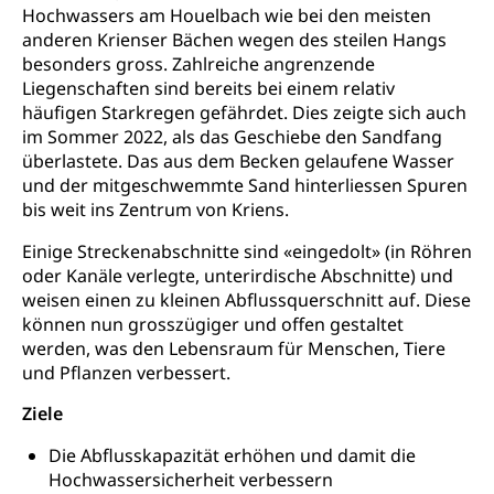
Wehrpflichtersatz, Wehrpflichtersatzabgabe
Hochwassers am Houelbach wie bei den meisten
anderen Krienser Bächen wegen des steilen Hangs
Militär
Bevölkerungsschutz
besonders gross. Zahlreiche angrenzende
Liegenschaften sind bereits bei einem relativ
Schweizer Armee
Katastrophenschutz, Katastrophenhilfe, Polizei,
häufigen Starkregen gefährdet. Dies zeigte sich auch
Feuerwehr, Gesundheitswesen, technische Betriebe,
Erwerbsausfallentschädigung (WAS Luzern)
im Sommer 2022, als das Geschiebe den Sandfang
Alarmierung, Sirenentest
überlastete. Das aus dem Becken gelaufene Wasser
Kantonaler Führungsstab
Polizei
und der mitgeschwemmte Sand hinterliessen Spuren
bis weit ins Zentrum von Kriens.
Ordnungskräfte, Sicherheit, öffentliche Ordnung
Einige Streckenabschnitte sind «eingedolt» (in Röhren
Polizei
Versorgung
oder Kanäle verlegte, unterirdische Abschnitte) und
weisen einen zu kleinen Abflussquerschnitt auf. Diese
Vorratshaltung, Vorrat
können nun grosszügiger und offen gestaltet
werden, was den Lebensraum für Menschen, Tiere
Wasserversorgung
Waffen
und Pflanzen verbessert.
Waffenerwerbsschein, Waffenschein, Waffenbüro,
Waffentragen, Selbstverteidigung
Ziele
Die Abflusskapazität erhöhen und damit die
Waffen, Sprengstoffe und Pyrotechnik
Zivildienst
Hochwassersicherheit verbessern