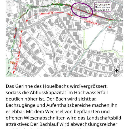
Schulden (gruezi.lu.ch)
Demokratie
Betreibungsämter
Regierungsform, Stimm- und Wahlrecht,
Stimmrecht, Abstimmungen, Wahlen, politische
Betreibungsverfahren
Parteien, Grundfreiheiten, Pluralismus
Konkursämter
Volksrechte
Kantonale Steuern
Finanzausgleich, Einkommenssteuer, Kopfsteuer,
Personalsteuer, Haushaltssteuer, Vermögenssteuer,
Verrechnungssteuer, Quellensteuer,
Grundstückgewinnsteuer, Liegenschaftssteuer,
Handänderungssteuer, Grundsteuer, Kirchensteuer,
Gewerbesteuer, Vergnügungssteuer,
Reklameplakatsteuer, Verkehrssteuer,
Das Gerinne des Houelbachs wird vergrössert,
Erbschaftssteuer, Schenkungssteuer, Gewinn- und
Kapitalsteuer
sodass die Abflusskapazität im Hochwasserfall
deutlich höher ist. Der Bach wird sichtbar,
Steuern (Dienststelle)
Ombudsstellen
Bachzugänge und Aufenthaltsbereiche machen ihn
erlebbar. Mit dem Wechsel von bepflanzten und
Vermittler, Vermittlungsstelle, Schlichtungsstelle,
offenen Wiesenabschnitten wird das Landschaftsbild
Vermittlung, Schlichtung, Mediation
attraktiver. Der Bachlauf wird abwechslungsreicher