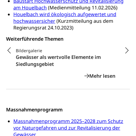
Baustart Hochwasserschutz und Revitalisierung
am Houelbach
(Medienmitteilung 11.02.2026)
Houelbach wird ökologisch aufgewertet und
hochwassersicher
(Kurzmitteilung aus dem
Regierungsrat 24.10.2023)
Weiterführende Themen
Bildergalerie
Kurzfil
um
Gewässer als wertvolle Elemente im
Natur
Siedlungsgebiet
Revita
Luzer
Massnahmenprogramm
Massnahmenprogramm 2025–2028 zum Schutz
vor Naturgefahren und zur Revitalisierung der
Gewässer