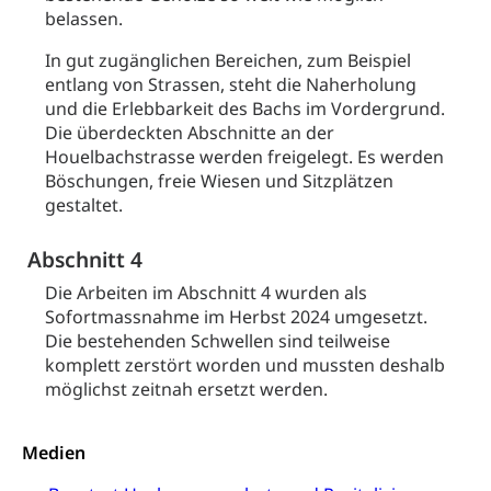
belassen.
Grundbucheintrag, Grundbuchamt,
Grundeigentum, Grundstück
In gut zugänglichen Bereichen, zum Beispiel
entlang von Strassen, steht die Naherholung
Grundbuch
Luft und Klima
und die Erlebbarkeit des Bachs im Vordergrund.
Grundbuchplan mit Eigentümerabfrage
Luftreinhaltung, Luftverschmutzung, Klimaschutz,
Die überdeckten Abschnitte an der
Klimaveränderung, Treibhauseffekt
(Geoportal)
Houelbachstrasse werden freigelegt. Es werden
Böschungen, freie Wiesen und Sitzplätzen
Atmosphäre, Luft, Klima (Geoportal)
Raumplanung
gestaltet.
Klima
Raumplan, Nutzungsplan
Abschnitt 4
Raumdatenpool
Die Arbeiten im Abschnitt 4 wurden als
Sofortmassnahme im Herbst 2024 umgesetzt.
Richtplanung Kanton Luzern (ARE)
Die bestehenden Schwellen sind teilweise
Raum und Wirtschaft rawi
komplett zerstört worden und mussten deshalb
möglichst zeitnah ersetzt werden.
Medien