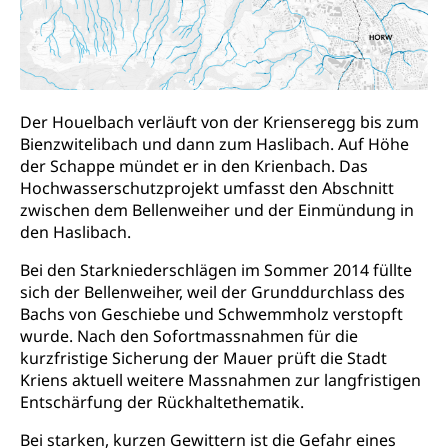
Breitensport, Jugend und Sport, Sportanlagen
Olympiateam Kanton Luzern
Tiere
Offene Sporthallen
Haustiere, Heimtiere, Wildtiere, Veterinärmedizin,
Tiermedizin, Tierarzt, Tierschutz, Jagd, Fischerei,
Gesundheitsförderung
Viehzucht
Der Houelbach verläuft von der Krienseregg bis zum
Bienzwitelibach und dann zum Haslibach. Auf Höhe
Jugend+Sport
Tierschutz
Todesfall
der Schappe mündet er in den Krienbach. Das
Freiwilliger Schulsport
Hochwasserschutzprojekt umfasst den Abschnitt
Hobbytierhaltung und Bienen
Bestattung, Beerdigung, Testament, Erbrecht,
zwischen dem Bellenweiher und der Einmündung in
Erbschaft, Todesschein, Todesanzeige,
Sportförderung
Veterinärdienst
den Haslibach.
Zivilstandsamt, Erben, Erbenliste
Wildtiere
Bei den Starkniederschlägen im Sommer 2014 füllte
Ärztliche Todesbescheinigung
sich der Bellenweiher, weil der Grunddurchlass des
Halten von Wildtieren
Bachs von Geschiebe und Schwemmholz verstopft
Sicherheit
Haltung Heimtiere
wurde. Nach den Sofortmassnahmen für die
kurzfristige Sicherung der Mauer prüft die Stadt
Hunde
Armee
Kriens aktuell weitere Massnahmen zur langfristigen
Militär, Militärdienst, Militärdienstpflicht,
Entschärfung der Rückhaltethematik.
Wehrpflicht, Berufssoldat, Militärdienstverweigerer,
Dienstverweigerer, Militärdienstverweigerung,
Bei starken, kurzen Gewittern ist die Gefahr eines