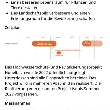
Militärdienst
Einen besseren Lebensraum für Pflanzen und
Tiere gestalten
Bundesamt für Zivildienst ZIVI
Zivilschutz
Das Landschaftsbild verbessern und einen
Erholungsraum für die Bevölkerung schaffen
Erwerbsausfallentschädigung (WAS Luzern)
Schutzdienstpflicht, Schutzraum,
Schutzraumbaupflicht
Zeitplan
Zivilschutz
Staat und Recht
Gleichstellung von Frau und Mann
Diskriminierung, Gleichstellungsbüro, Mobbing
Das Hochwasserschutz- und Revitalisierungsprojekt
Houelbach wurde 2022 öffentlich aufgelegt.
Gleichstellung aller Geschlechter und
Zivilverfahren
Unterdessen sind alle Einsprachen bereinigt. Das
Lebensformen
Projekt wird in mehreren Abschnitten realisiert. Die
Zivilrecht, Zivilrechtspflege, Gerichtsverfahren
Realisierung vom gesamten Projekt ist bis Sommer
Gleichstellung Menschen mit
2027 vorgesehen.
Bezirksgerichte: Aufgaben und Verfahren
Behinderungen
Betreibung und Konkurs
Kosten im Zivilprozess
Massnahmen
Schlichtungsbehörde Gleichstellung
Bankrott, Schulden, Zahlungsunfähigkeit, Pfändung