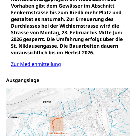
Waffen, Sprengstoffe und Pyrotechnik
Bürgerrechts, Verlust des Bürgerrechts,
Vorhaben gibt dem Gewässer im Abschnitt
Einbürgerungsverfahren
Reisepass, Identitätskarte
Fenkernstrasse bis zum Riedli mehr Platz und
gestaltet es naturnah. Zur Erneuerung des
Einbürgerungen
Geburt
Strassenverkehrsamt (Führerausweis,
Durchlasses bei der Wichlernstrasse wird die
Fahrzeugausweis)
Geburtsurkunde, Geburtsschein, Geburtsanzeige
Strasse von Montag, 23. Februar bis Mitte Juni
Namensänderungen
2026 gesperrt. Die Umfahrung erfolgt über die
Familienzulagen (WAS Luzern)
Kinder und Jugendliche
St. Niklausengasse. Die Bauarbeiten dauern
voraussichtlich bis im Herbst 2026.
Schwangerschaft / Geburt (gruezi.lu.ch)
Mündigkeit, Kindesschutz, Jugendschutz
Zur Medienmitteilung
Kinder- und Jugendförderung
Pflege / Pflegeheim
Psychische Gesundheit
Hauspflege, spitalexterne Pflege, Spitex
Ausgangslage
IV für Kinder und Jugendliche (WAS Luzern)
Betreuende Angehörige
Religion
Pflegeheimliste und freie Pflegeplätze
Kirche, Gottesdienst, Seelsorge,
Religionsgemeinschaft
Betreuung von Angehörigen (WAS Luzern)
Religionsvielfalt Im Kanton Luzern (unilu)
Sport
Religion (gruezi.lu.ch)
Freizeitaktivitäten, Schulsport, Spitzensport,