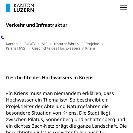
Unfallversicherung, Berufsunfallversicherung,
Krankheit, Unfall, Prämienverbilligung,
Na
Krankenkasse
Krankenversicherung (WAS Luzern)
Verkehr und Infrastruktur
Lebensmittelsicherheit
Prämienverbilligung (WAS Luzern)
sichere Lebensmittel, Lebensmittelkontrolle,
Lebensmittelhygiene, Produktesicherheit
Kanton
Obligatorische Krankenversicherung (WAS
BUWD
VIF
Naturgefahren
Projekte
Kriens HWS
Geschichte des Hochwassers in Kriens
Luzern)
Trinkwasser
Prävention
Kranken- und Unfallversicherung
Massnahmenprogramm
Kontakt
Lebensmittel
Gesundheitsvorsorge, Wellness, Unfallverhütung,
Suchtprävention, Alkoholprävention,
Tabakprävention, Primärprävention,
Geschichte des Hochwassers in Kriens
Sekundärprävention, Tertiärprävention
Darmkrebsvorsorge
«In Kriens muss man niemandem erklären, dass
Soziale Sicherheit
Hochwasser ein Thema ist». So beschreibt ein
Kantonales Tabakpräventionsprogramm
Sozialversicherungen, Sozialpolitik,
Projektleiter der Abteilung Naturgefahren die
Arbeitslosenversicherung,
besondere Situation von Kriens. Die Stadt liegt
Gesundheitsförderung
Mutterschaftsversicherung, Krankenversicherung,
zwischen Pilatus, Sonnenberg und Schattenberg und
Unfallversicherung, Invalidenversicherung,
Prävention (Polizei)
ein dichtes Bach-Netz prägt die ganze Landschaft. Die
Sozialhilfe
berüchtigten Pilatus-Gewitter fallen auch für