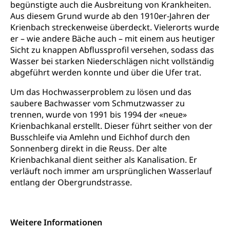
begünstigte auch die Ausbreitung von Krankheiten.
Autoverkehr, Lastwagenverkehr, Schwerverkehr,
Aus diesem Grund wurde ab den 1910er-Jahren der
leistungsabhängige Schwerverkehrsabgabe,
Krienbach streckenweise überdeckt. Vielerorts wurde
Langsamverkehr, Transportmittel, Auto, Motorrad,
er – wie andere Bäche auch – mit einem aus heutiger
Individualverkehr
Sicht zu knappen Abflussprofil versehen, sodass das
Wasser bei starken Niederschlägen nicht vollständig
zentras (Betrieb und Unterhalt LU, OW, NW,
abgeführt werden konnte und über die Ufer trat.
ZG)
Persönliches
Strassenverkehrsamt
Um das Hochwasserproblem zu lösen und das
saubere Bachwasser vom Schmutzwasser zu
Verkehr und Infrastruktur vif
Zivilstand
trennen, wurde von 1991 bis 1994 der «neue»
Kantonsstrassen
Krienbachkanal erstellt. Dieser führt seither von der
Geburt, Heirat, Ehe, Partnerschaft, Tod,
Zivilstandsamt, Zivilstandsregiste
Busschleife via Amlehn und Eichhof durch den
Sonnenberg direkt in die Reuss. Der alte
Zivilstandswesen
Adoption
Krienbachkanal dient seither als Kanalisation. Er
verläuft noch immer am ursprünglichen Wasserlauf
Adoptivkind, Adoptiveltern, Adoptionsvermittlung,
entlang der Obergrundstrasse.
Adoptionsverfahren, elterliche Gewalt, elterliche
Sorge
Adoption
Aufenthaltsbewilligungen
Weitere Informationen