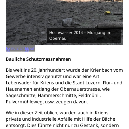
Werkbeitrag, Produktionsbeitrag, Recherche,
Bildende Kunst, Angewandte Kunst, Theater/Tanz,
Musik, Entwicklung, Programmbeiträge,
Filmförderung, Regionale Förderfonds,
Werkankäufe, Kunstankäufe, Kunst und Bau, Schule
und Kultur, Kulturgesuche, Kulturvermittlung
Hochwasser 2014 – Murgang im
Obernau
Kulturförderung und Vermittlung
Previous
Next
Angebote für Schulklassen
Mobilität
Bauliche Schutzmassnahmen
Zentralschweizer Filmförderung
Bis weit ins 20. Jahrhundert wurde der Krienbach vom
Schiene und öffentlicher Verkehr
Gewerbe intensiv genutzt und war eine Art
Schienenverkehr, Zugverkehr, Bahnverkehr,
Lebensader für Kriens und die Stadt Luzern. Flur- und
Transportmittel, öffentlicher Verkehr
Hausnamen entlang der Obernauerstrasse, wie
Sägeschmitte, Hammerschmitte, Feldmühli,
Verkehrsverbund Luzern VVL
Schifffahrt
Pulvermühleweg, usw. zeugen davon.
Öffentlicher Verkehr Luzern Mobil
Schiffsverkehr, Binnenschifffahrt, Seeschifffahrt,
Wie in dieser Zeit üblich, wurden auch in Kriens
Flussschifffahrt
private und industrielle Abfälle mit Hilfe der Bäche
Schifffahrt (Strassenverkehrsamt)
entsorgt. Dies führte nicht nur zu Gestank, sondern
Strasse