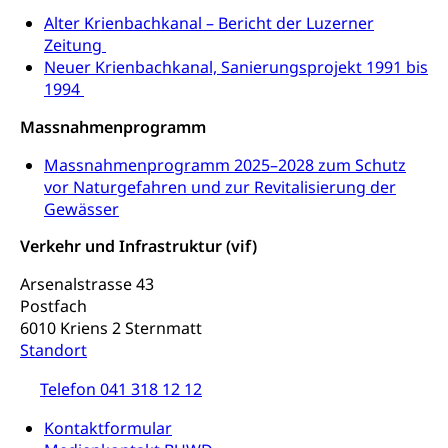
Niederlassungsbewilligung, Aufenthalt,
Alter Krienbachkanal – Bericht der Luzerner
Niederlassung, Wohnsitz
Zeitung
Neuer Krienbachkanal, Sanierungsprojekt 1991 bis
Amt für Migration
Ausweise und Bescheinigungen
1994
Reisepass, Identitätskarte, Visum, Geburtsurkunde
Massnahmenprogramm
Jagdausweis, Fischereiausweis
Einbürgerung
Massnahmenprogramm 2025–2028 zum Schutz
Strafregisterauszug bestellen
Nationalität, Staatsangehörigkeit,
vor Naturgefahren und zur Revitalisierung der
Staatsbürgerschaft, Bürgerrecht, Erwerb des
Gewässer
Waffen, Sprengstoffe und Pyrotechnik
Bürgerrechts, Verlust des Bürgerrechts,
Einbürgerungsverfahren
Verkehr und Infrastruktur (vif)
Reisepass, Identitätskarte
Einbürgerungen
Geburt
Strassenverkehrsamt (Führerausweis,
Arsenalstrasse 43
Fahrzeugausweis)
Postfach
Geburtsurkunde, Geburtsschein, Geburtsanzeige
6010 Kriens 2 Sternmatt
Namensänderungen
Standort
Familienzulagen (WAS Luzern)
Kinder und Jugendliche
Telefon 041 318 12 12
Schwangerschaft / Geburt (gruezi.lu.ch)
Mündigkeit, Kindesschutz, Jugendschutz
Kontaktformular
Kinder- und Jugendförderung
Pflege / Pflegeheim