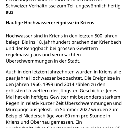
Suchtprävention
Kranken- und Unfallversicherung
Sucht und Drogen
Schweizer Verhältnisse zum Teil ungewöhnlich heftig
Gesundheitsversorgung
(gruezi.lu.ch)
aus.
Drogenabhängigkeit, Drogensucht,
Medikamentenabhängigkeit,
Krankenversicherung (WAS Luzern)
Häufige Hochwasserereignisse in Kriens
Arzneimittelabhängigkeit, Suchtkrankheit,
Existenzsicherung - Sozialhilfe
Drogenabhängige, Drogensüchtige,
Hochwasser sind in Kriens in den letzten 500 Jahren
Betäubungsmittel, Suchtmittel, Psychopharmaka
Soziales und Gesellschaft (Dienststelle)
belegt. Bis ins 18. Jahrhundert brachen der Krienbach
und der Renggbach bei grossen Gewittern
Fachstelle Sucht Region Luzern
Gesundheitsversorgung
Opferhilfe
regelmässig aus und verursachten
Drogen (Polizei)
Gesundheitsversorgung, Spital, Pflegeinitiative,
Arbeitslosenversicherung (WAS Luzern)
Überschwemmungen in der Stadt.
Ambulant vor stationär, AVOS, Patientendossier
Sucht
Invalidenversicherung (WAS Luzern)
Auch in den letzten Jahrzehnten wurden in Kriens alle
Gesundheitsversorgung
AHV / IV
paar Jahre Hochwasser beobachtet. Die Ereignisse in
Soziale Sicherheit
den Jahren 1960, 1999 und 2014 zählen zu den
Altersrente, Invalidenrente, Witwenrente,
grössten Unwettern der jüngsten Geschichte. Jedes
Sozialversicherung, Vorsorgeeinrichtung,
Mal hat ein heftiges Gewitter mit besonders starkem
Pensionskasse, erste Säule, zweite Säule, dritte
Säule, Hilflosenentschädigung,
Regen in relativ kurzer Zeit Überschwemmungen und
Ergänzungsleistungen, Altersvorsorge,
Murgänge ausgelöst. Im Sommer 2022 wurden zum
Todesfallversicherung
Beispiel Niederschläge von 60 mm pro Stunde in
Kriens und Obernau gemessen. Ein
Hilfslosenentschädigung (WAS Luzern)
Behinderung