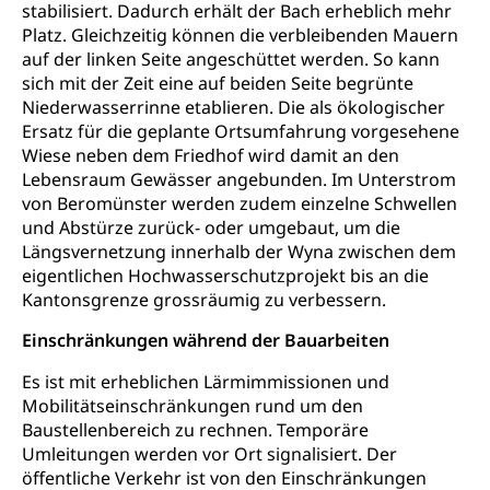
stabilisiert. Dadurch erhält der Bach erheblich mehr
Schulden (gruezi.lu.ch)
Demokratie
Platz. Gleichzeitig können die verbleibenden Mauern
Betreibungsämter
Regierungsform, Stimm- und Wahlrecht,
auf der linken Seite angeschüttet werden. So kann
Stimmrecht, Abstimmungen, Wahlen, politische
sich mit der Zeit eine auf beiden Seite begrünte
Betreibungsverfahren
Parteien, Grundfreiheiten, Pluralismus
Niederwasserrinne etablieren. Die als ökologischer
Konkursämter
Ersatz für die geplante Ortsumfahrung vorgesehene
Volksrechte
Kantonale Steuern
Wiese neben dem Friedhof wird damit an den
Lebensraum Gewässer angebunden. Im Unterstrom
Finanzausgleich, Einkommenssteuer, Kopfsteuer,
Personalsteuer, Haushaltssteuer, Vermögenssteuer,
von Beromünster werden zudem einzelne Schwellen
Verrechnungssteuer, Quellensteuer,
und Abstürze zurück- oder umgebaut, um die
Grundstückgewinnsteuer, Liegenschaftssteuer,
Längsvernetzung innerhalb der Wyna zwischen dem
Handänderungssteuer, Grundsteuer, Kirchensteuer,
eigentlichen Hochwasserschutzprojekt bis an die
Gewerbesteuer, Vergnügungssteuer,
Kantonsgrenze grossräumig zu verbessern.
Reklameplakatsteuer, Verkehrssteuer,
Erbschaftssteuer, Schenkungssteuer, Gewinn- und
Einschränkungen während der Bauarbeiten
Kapitalsteuer
Es ist mit erheblichen Lärmimmissionen und
Steuern (Dienststelle)
Ombudsstellen
Mobilitätseinschränkungen rund um den
Baustellenbereich zu rechnen. Temporäre
Vermittler, Vermittlungsstelle, Schlichtungsstelle,
Vermittlung, Schlichtung, Mediation
Umleitungen werden vor Ort signalisiert. Der
öffentliche Verkehr ist von den Einschränkungen