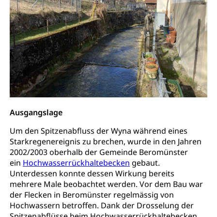
Kantonsstrassen
Geburt, Heirat, Ehe, Partnerschaft, Tod,
Zivilstandsamt, Zivilstandsregiste
Zivilstandswesen
Adoption
Adoptivkind, Adoptiveltern, Adoptionsvermittlung,
Adoptionsverfahren, elterliche Gewalt, elterliche
Sorge
Adoption
Aufenthaltsbewilligungen
Ausgangslage
Niederlassungsbewilligung, Aufenthalt,
Niederlassung, Wohnsitz
Um den Spitzenabfluss der Wyna während eines
Starkregenereignis zu brechen, wurde in den Jahren
Amt für Migration
Ausweise und Bescheinigungen
2002/2003 oberhalb der Gemeinde Beromünster
ein
Hochwasserrückhaltebecken
gebaut.
Reisepass, Identitätskarte, Visum, Geburtsurkunde
Unterdessen konnte dessen Wirkung bereits
mehrere Male beobachtet werden. Vor dem Bau war
Jagdausweis, Fischereiausweis
Einbürgerung
der Flecken in Beromünster regelmässig von
Strafregisterauszug bestellen
Nationalität, Staatsangehörigkeit,
Hochwassern betroffen. Dank der Drosselung der
Staatsbürgerschaft, Bürgerrecht, Erwerb des
Spitzenabflüsse beim Hochwasserrückhaltebecken