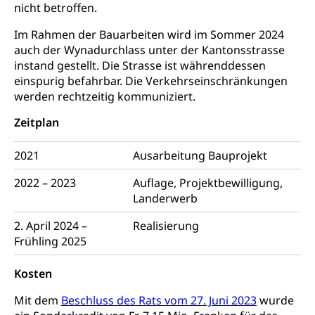
Umgang mit Beschwerden (Volksschulen)
Rassismus
nicht betroffen.
Beschwerde Strassenverkehrsamt
Diskriminierung, Fremdenfeindlichkeit,
Im Rahmen der Bauarbeiten wird im Sommer 2024
Gleichberechtigung
auch der Wynadurchlass unter der Kantonsstrasse
Beschwerdestelle Spitäler
instand gestellt. Die Strasse ist währenddessen
Anlaufstelle Schutz vor Diskriminierung
Strafregister und Strafverfahren
Schlichtungsstelle SEG
einspurig befahrbar. Die Verkehrseinschränkungen
(fabia)
werden rechtzeitig kommuniziert.
Strafrecht, Strafrechtspflege, Gerichtsverfahren,
Strafregistereintrag, Strafregisterauszug,
Schutz vor Diskriminierung
Zeitplan
Kriminalität
Strafverfahren Staatsanwaltschaft
Vormundschaft
2021
Ausarbeitung Bauprojekt
Strafregisterauszug bestellen (EJPD)
Vormund, Amtsvormund, Mündel,
2022 – 2023
Auflage, Projektbewilligung,
Vormundschaftsbehörde, Kindesschutz,
Landerwerb
Jugendschutz
2. April 2024 –
Realisierung
Kindes- und Erwachsenenschutz KESB
Frühling 2025
Kindes- und Erwachsenenschutzbehörden im
Umwelt und Bauen
Kanton Luzern
Kosten
Abfall
Mit dem
Beschluss des Rats vom 27. Juni 2023
wurde