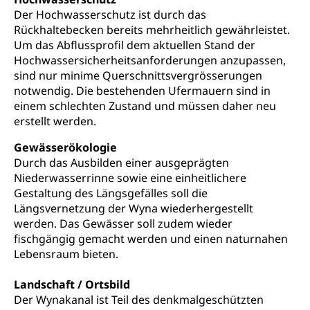
Der Hochwasserschutz ist durch das
Olympiateam Kanton Luzern
Rückhaltebecken bereits mehrheitlich gewährleistet.
Tiere
Um das Abflussprofil dem aktuellen Stand der
Offene Sporthallen
Haustiere, Heimtiere, Wildtiere, Veterinärmedizin,
Hochwassersicherheitsanforderungen anzupassen,
Tiermedizin, Tierarzt, Tierschutz, Jagd, Fischerei,
sind nur minime Querschnittsvergrösserungen
Gesundheitsförderung
Viehzucht
notwendig. Die bestehenden Ufermauern sind in
Jugend+Sport
einem schlechten Zustand und müssen daher neu
Tierschutz
Todesfall
erstellt werden.
Freiwilliger Schulsport
Hobbytierhaltung und Bienen
Bestattung, Beerdigung, Testament, Erbrecht,
Erbschaft, Todesschein, Todesanzeige,
Sportförderung
Gewässerökologie
Veterinärdienst
Zivilstandsamt, Erben, Erbenliste
Durch das Ausbilden einer ausgeprägten
Niederwasserrinne sowie eine einheitlichere
Wildtiere
Ärztliche Todesbescheinigung
Gestaltung des Längsgefälles soll die
Halten von Wildtieren
Längsvernetzung der Wyna wiederhergestellt
Sicherheit
werden. Das Gewässer soll zudem wieder
Haltung Heimtiere
fischgängig gemacht werden und einen naturnahen
Hunde
Armee
Lebensraum bieten.
Militär, Militärdienst, Militärdienstpflicht,
Landschaft / Ortsbild
Wehrpflicht, Berufssoldat, Militärdienstverweigerer,
Der Wynakanal ist Teil des denkmalgeschützten
Dienstverweigerer, Militärdienstverweigerung,