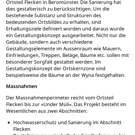
Ortsteil Flecken in Beromünster. Die Sanierung hat
Wehrpflichtersatz, Wehrpflichtersatzabgabe
dies gestalterisch zu berücksichtigen. Um die
Militär
bestehende Substanz und Strukturen des
Bevölkerungsschutz
bedeutenden Ortsbildes zu erhalten, sind
Schweizer Armee
Katastrophenschutz, Katastrophenhilfe, Polizei,
Erhaltungsziele definiert worden und daraus wurde
Feuerwehr, Gesundheitswesen, technische Betriebe,
ein Gestaltungskonzept ausgearbeitet. Nicht nur die
Erwerbsausfallentschädigung (WAS Luzern)
Alarmierung, Sirenentest
Gebäude, sondern auch verschiedene
Gestaltungselemente im Aussenraum wie Mauern,
Kantonaler Führungsstab
Polizei
Einfriedungen, Treppen, Beläge, Bäume etc. sollen mit
Ordnungskräfte, Sicherheit, öffentliche Ordnung
besonderer Sorgfalt gestaltet werden. Im
Gestaltungskonzept der Ortskernzone sind
Polizei
Versorgung
beispielsweise die Bäume an der Wyna festgehalten.
Vorratshaltung, Vorrat
Massnahmen
Wasserversorgung
Waffen
Der Massnahmenperimeter reicht vom Ortsteil
Flecken bis zur «Under Müli». Das Projekt besteht im
Waffenerwerbsschein, Waffenschein, Waffenbüro,
Wesentlichen aus zwei Abschnitten:
Waffentragen, Selbstverteidigung
Hochwasserschutz und Sanierung im Abschnitt
Waffen, Sprengstoffe und Pyrotechnik
Zivildienst
Flecken