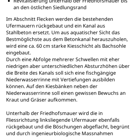
Militärdienst
Revitalisierung unterhalb der Friedhofsmauer bis
an den östlichen Siedlungsrand
Bundesamt für Zivildienst ZIVI
Zivilschutz
Im Abschnitt Flecken werden die bestehenden
Erwerbsausfallentschädigung (WAS Luzern)
Schutzdienstpflicht, Schutzraum,
Ufermauern rückgebaut und ein Kanal aus
Schutzraumbaupflicht
Stahlbeton ersetzt. Um aus aquatischer Sicht das
Bestmöglichste aus dem Betonkanal herauszuholen,
Zivilschutz
wird eine ca. 60 cm starke Kiesschicht als Bachsohle
eingebaut.
Staat und Recht
Durch eine Abfolge mehrerer Schwellen mit eher
niedrigen aber unterschiedlichen Absturzhöhen über
Gleichstellung von Frau und Mann
die Breite des Kanals soll sich eine fischgängige
Niederwasserrinne mit Vertiefungen ausbilden
Diskriminierung, Gleichstellungsbüro, Mobbing
können. Auf den Kiesbänken neben der
Niederwasserrinne soll einen gewissen Bewuchs an
Gleichstellung aller Geschlechter und
Zivilverfahren
Kraut und Gräser aufkommen.
Lebensformen
Zivilrecht, Zivilrechtspflege, Gerichtsverfahren
Gleichstellung Menschen mit
Unterhalb der Friedhofsmauer wird die in
Bezirksgerichte: Aufgaben und Verfahren
Behinderungen
Betreibung und Konkurs
Fliessrichtung linksliegende Ufermauer ebenfalls
rückgebaut und die Böschungen abgeflacht, begrünt
Kosten im Zivilprozess
Schlichtungsbehörde Gleichstellung
Bankrott, Schulden, Zahlungsunfähigkeit, Pfändung
und durch ingenieurbiologische Massnahmen