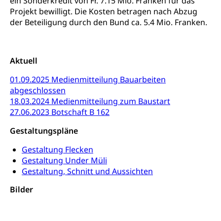
ein Sonderkredit von Fr. 7.15 Mio. Franken für das
Abfallentsorgung, Kehrichtabfuhr, Müllabfuhr
Projekt bewilligt. Die Kosten betragen nach Abzug
der Beteiligung durch den Bund ca. 5.4 Mio. Franken.
Abfall und Entsorgung
Boden, Natur und Landschaft
Gemeindeverbände für Abfallentsorgung
Bodenschutz, Landschaftsschutz, Gewässerschutz,
Naturschutz, Umweltschutz
Aktuell
Natur (Dienststelle Landwirtschaft und
Chemie und Gifte
01.09.2025 Medienmitteilung Bauarbeiten
Wald)
abgeschlossen
Giftabfälle, Giftmüll, Schadstoffe, Giftstoffe, Störfall
Natur- und Lanschaftsschutz (GEO-Portal
18.03.2024 Medienmitteilung zum Baustart
Sonderabfälle und Gifte (Umweltberatung
rawi)
Eigentum
27.06.2023 Botschaft B 162
Luzern)
Boden
Liegenschaft, Immobilie, Grundstück
Gestaltungspläne
ÖREB-Kataster
Energie
Gestaltung Flecken
Gestaltung Under Müli
Grundeigentümerabfrage
Strom, Energieversorgung, Stromversorgung,
Gestaltung, Schnitt und Aussichten
Energieverbrauch, Stromverbrauch, Energiequelle,
Windenergie, Wasserkraft, Sonnenenergie, fossile
Bilder
Energie, erneuerbare Energie, Biomasse
Energiefachstellenkonferenz Zentralschweiz
Grundbuch