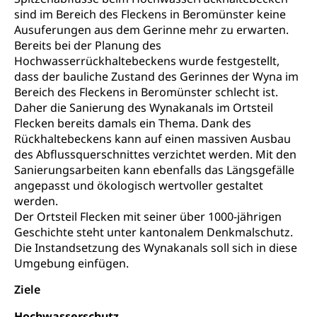
Waffen, Sprengstoffe und Pyrotechnik
Bürgerrechts, Verlust des Bürgerrechts,
sind im Bereich des Fleckens in Beromünster keine
Einbürgerungsverfahren
Reisepass, Identitätskarte
Ausuferungen aus dem Gerinne mehr zu erwarten.
Bereits bei der Planung des
Einbürgerungen
Geburt
Strassenverkehrsamt (Führerausweis,
Hochwasserrückhaltebeckens wurde festgestellt,
Fahrzeugausweis)
Geburtsurkunde, Geburtsschein, Geburtsanzeige
dass der bauliche Zustand des Gerinnes der Wyna im
Namensänderungen
Bereich des Fleckens in Beromünster schlecht ist.
Familienzulagen (WAS Luzern)
Kinder und Jugendliche
Daher die Sanierung des Wynakanals im Ortsteil
Flecken bereits damals ein Thema. Dank des
Schwangerschaft / Geburt (gruezi.lu.ch)
Mündigkeit, Kindesschutz, Jugendschutz
Rückhaltebeckens kann auf einen massiven Ausbau
des Abflussquerschnittes verzichtet werden. Mit den
Kinder- und Jugendförderung
Pflege / Pflegeheim
Sanierungsarbeiten kann ebenfalls das Längsgefälle
Psychische Gesundheit
Hauspflege, spitalexterne Pflege, Spitex
angepasst und ökologisch wertvoller gestaltet
werden.
IV für Kinder und Jugendliche (WAS Luzern)
Betreuende Angehörige
Religion
Der Ortsteil Flecken mit seiner über 1000-jährigen
Geschichte steht unter kantonalem Denkmalschutz.
Pflegeheimliste und freie Pflegeplätze
Kirche, Gottesdienst, Seelsorge,
Die Instandsetzung des Wynakanals soll sich in diese
Religionsgemeinschaft
Betreuung von Angehörigen (WAS Luzern)
Umgebung einfügen.
Religionsvielfalt Im Kanton Luzern (unilu)
Sport
Ziele
Religion (gruezi.lu.ch)
Freizeitaktivitäten, Schulsport, Spitzensport,
Hochwasserschutz
Breitensport, Jugend und Sport, Sportanlagen